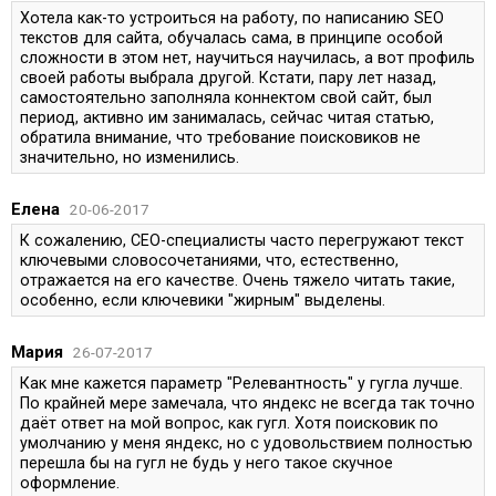
Хотела как-то устроиться на работу, по написанию SEO
текстов для сайта, обучалась сама, в принципе особой
сложности в этом нет, научиться научилась, а вот профиль
своей работы выбрала другой. Кстати, пару лет назад,
самостоятельно заполняла коннектом свой сайт, был
период, активно им занималась, сейчас читая статью,
обратила внимание, что требование поисковиков не
значительно, но изменились.
Елена
20-06-2017
К сожалению, СЕО-специалисты часто перегружают текст
ключевыми словосочетаниями, что, естественно,
отражается на его качестве. Очень тяжело читать такие,
особенно, если ключевики "жирным" выделены.
Мария
26-07-2017
Как мне кажется параметр "Релевантность" у гугла лучше.
По крайней мере замечала, что яндекс не всегда так точно
даёт ответ на мой вопрос, как гугл. Хотя поисковик по
умолчанию у меня яндекс, но с удовольствием полностью
перешла бы на гугл не будь у него такое скучное
оформление.